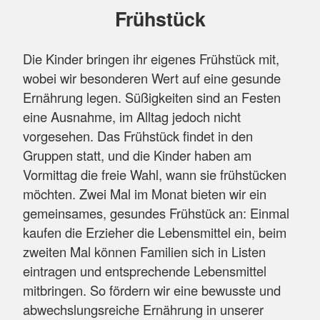
Frühstück
Bewegung & Gesundheitserziehung:
Bewegung
Die Kinder bringen ihr eigenes Frühstück mit,
Da wir vor Ort keine Turnhalle haben,
wobei wir besonderen Wert auf eine gesunde
kooperieren wir mit dem Oyther Sportverein.
Ernährung legen. Süßigkeiten sind an Festen
Die Kinder besuchen dort mindestens zweimal
eine Ausnahme, im Alltag jedoch nicht
im Monat die Turnhalle, um Sport zu treiben.
vorgesehen. Das Frühstück findet in den
Zusätzlich können sie im Flurbereich, im
Gruppen statt, und die Kinder haben am
Funktions-Turnraum und auf unserem großen
Vormittag die freie Wahl, wann sie frühstücken
Außengelände toben und spielen.
möchten. Zwei Mal im Monat bieten wir ein
gemeinsames, gesundes Frühstück an: Einmal
Gesundheitserziehung
kaufen die Erzieher die Lebensmittel ein, beim
In unserer Kita legen wir ebenfalls großen Wert
zweiten Mal können Familien sich in Listen
auf die Gesundheit und das Wohlbefinden der
eintragen und entsprechende Lebensmittel
Kinder. Wichtig ist uns auch, dass Kinder bei
mitbringen. So fördern wir eine bewusste und
Krankheit Ruhe und Erholung zuhause
abwechslungsreiche Ernährung in unserer