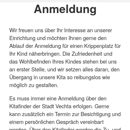
Anmeldung
ihre Neugier, ihr Verständnis für die Welt und
ihre Selbstständigkeit.
Unser Betreuungsauftrag
Wir freuen uns über Ihr Interesse an unserer
Einrichtung und möchten Ihnen gerne den
Nur wo man sich sicher fühlt, kann man sich,
Ablauf der Anmeldung für einen Krippenplatz für
auf sich und die „Welt“ einlassen, die
Ihr Kind näherbringen. Die Zufriedenheit und
Umgebung erkunden, Kontakte knüpfen &
das Wohlbefinden Ihres Kindes stehen bei uns
Vertrauen und Bindung aufbauen.
an erster Stelle, und wir setzen alles daran, den
Kinder brauchen Sicherheit, um sich gut zu
Übergang in unsere Kita so reibungslos wie
entfalten. Durch unseren geschlossenen
möglich zu gestalten.
Gruppenansatz mit festen Bezugspersonen
Es muss immer eine Anmeldung über den
schaffen wir eine vertraute Umgebung. In der
Kitafinder der Stadt Vechta erfolgen. Gerne
altersübergreifenden Gruppe profitieren
kann zusätzlich ein Termin zur Besichtigung und
besonders die Jüngeren von festen Strukturen.
einem persönlichen Gespräch vereinbart
In der Integrationsgruppe ermöglichen wir
werden. Über den Kitafinder werden die Zu- und