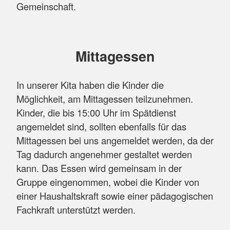
bekommen, um schnell wieder fit zu werden.
Gemeinschaft.
Sprache & Kommunikation
Wir fördern die sprachliche Entwicklung der
Kinder durch Gespräche, Lieder und Spiele. Ziel
Mittagessen
ist es, ihre Kommunikationsfähigkeit zu stärken
und soziale Beziehungen zu fördern. Wir
In unserer Kita haben die Kinder die
ermutigen die Kinder, sich auszudrücken,
Möglichkeit, am Mittagessen teilzunehmen.
zuzuhören und gemeinsam zu interagieren, um
Kinder, die bis 15:00 Uhr im Spätdienst
ihre sprachlichen Kompetenzen spielerisch zu
angemeldet sind, sollten ebenfalls für das
stärken
Mittagessen bei uns angemeldet werden, da der
Tag dadurch angenehmer gestaltet werden
Kognitive Fähigkeiten
kann. Das Essen wird gemeinsam in der
Durch spielerische Aktivitäten, kreative Projekte
Gruppe eingenommen, wobei die Kinder von
und gezielte Lernangebote unterstützen wir die
einer Haushaltskraft sowie einer pädagogischen
Kinder dabei, ihre Denkfähigkeit,
Fachkraft unterstützt werden.
Problemlösungsfähigkeiten und ihre
Aufmerksamkeit zu entwickeln. So fördern wir