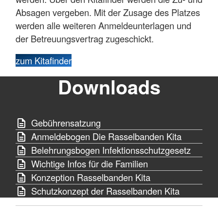
Kindern mit besonderem Förderbedarf Teilhabe
Absagen vergeben. Mit der Zusage des Platzes
und gezielte Unterstützung im Alltag.
werden alle weiteren Anmeldeunterlagen und
So schaffen wir eine stabile, liebevolle
der Betreuungsvertrag zugeschickt.
Umgebung, in der sich jedes Kind wohlfühlt und
zum Kitafinder
individuell entwickeln kann.
Downloads
Mehr anzeigen
Gebührensatzung
Anmeldebogen Die Rasselbanden Kita
Belehrungsbogen Infektionsschutzgesetz
Wichtige Infos für die Familien
Konzeption Rasselbanden Kita
Schutzkonzept der Rasselbanden Kita