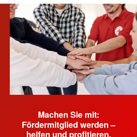
ausbildung(at)drk-vechta(dot)de
Tel.:
04441 99949-802
Wir freuen uns auf einen offenen Austausch,
viele schöne Gespräche und eine gemeinsame,
entspannte Zeit.
Mehr anzeigen
Machen Sie mit:
Fördermitglied werden –
helfen und profitieren.