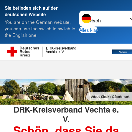
Sie befinden sich auf der
Sprache wechseln zu
deutschen Website
Suche
You are on the German website,
you can use the switch to switch to
Alles klar
the English one
DRK-Kreisverband
Menü
Vechta e. V.
Adobe Stock /…
DRK-Kreisverband Vechta e.
V.
Schön, dass Sie da