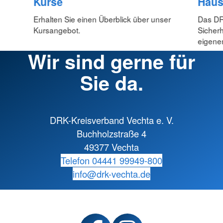
Kurse
Haus
Erhalten Sie einen Überblick über unser
Das DR
Kursangebot.
Sicherh
eigenen
Wir sind gerne für
Sie da.
DRK-Kreisverband Vechta e. V.
Buchholzstraße 4
49377 Vechta
Telefon 04441 99949-800
info@drk-vechta.de